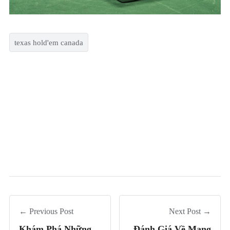
texas hold'em canada
← Previous Post
Next Post →
Khám Phá Những
Đánh Giá Về Mạng