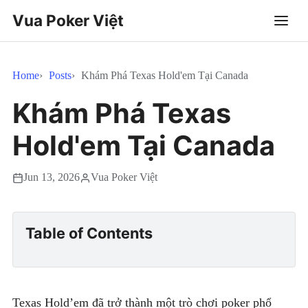
Vua Poker Việt
Home
Posts
Khám Phá Texas Hold'em Tại Canada
Khám Phá Texas
Hold'em Tại Canada
Jun 13, 2026
Vua Poker Việt
Table of Contents
Texas Hold’em đã trở thành một trò chơi poker phổ