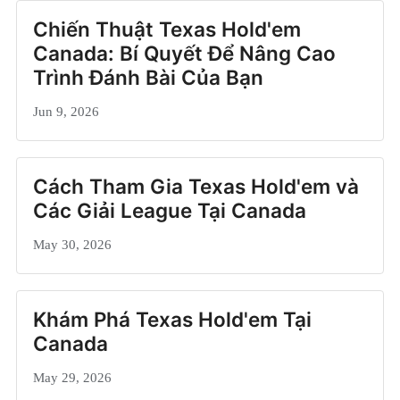
Chiến Thuật Texas Hold'em
Canada: Bí Quyết Để Nâng Cao
Trình Đánh Bài Của Bạn
Jun 9, 2026
Cách Tham Gia Texas Hold'em và
Các Giải League Tại Canada
May 30, 2026
Khám Phá Texas Hold'em Tại
Canada
May 29, 2026