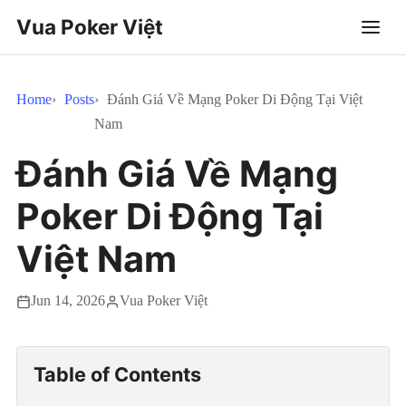
Vua Poker Việt
Home
Posts
Đánh Giá Về Mạng Poker Di Động Tại Việt
Nam
Đánh Giá Về Mạng
Poker Di Động Tại
Việt Nam
Jun 14, 2026
Vua Poker Việt
Table of Contents