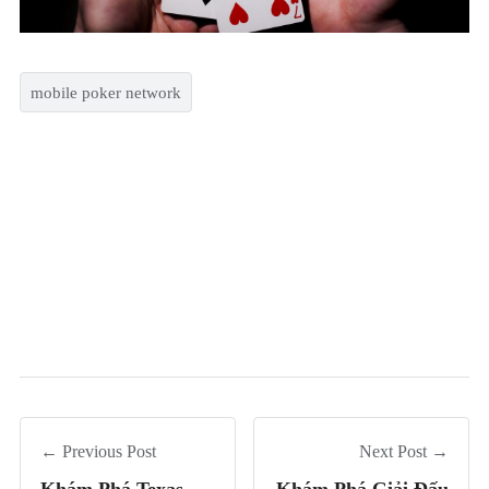
mobile poker network
← Previous Post
Next Post →
Khám Phá Texas
Khám Phá Giải Đấu