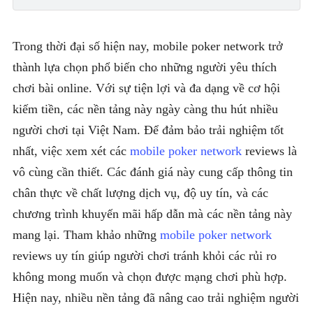
Trong thời đại số hiện nay, mobile poker network trở
thành lựa chọn phổ biến cho những người yêu thích
chơi bài online. Với sự tiện lợi và đa dạng về cơ hội
kiếm tiền, các nền tảng này ngày càng thu hút nhiều
người chơi tại Việt Nam. Để đảm bảo trải nghiệm tốt
nhất, việc xem xét các
mobile poker network
reviews là
vô cùng cần thiết. Các đánh giá này cung cấp thông tin
chân thực về chất lượng dịch vụ, độ uy tín, và các
chương trình khuyến mãi hấp dẫn mà các nền tảng này
mang lại. Tham khảo những
mobile poker network
reviews uy tín giúp người chơi tránh khỏi các rủi ro
không mong muốn và chọn được mạng chơi phù hợp.
Hiện nay, nhiều nền tảng đã nâng cao trải nghiệm người