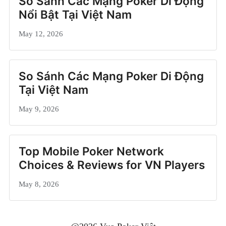
So Sánh Các Mạng Poker Di Động
Nổi Bật Tại Việt Nam
May 12, 2026
So Sánh Các Mạng Poker Di Động
Tại Việt Nam
May 9, 2026
Top Mobile Poker Network
Choices & Reviews for VN Players
May 8, 2026