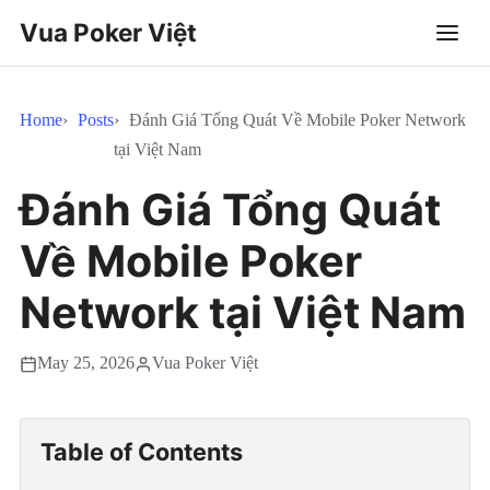
Vua Poker Việt
Home
Posts
Đánh Giá Tổng Quát Về Mobile Poker Network
tại Việt Nam
Đánh Giá Tổng Quát
Về Mobile Poker
Network tại Việt Nam
May 25, 2026
Vua Poker Việt
Table of Contents