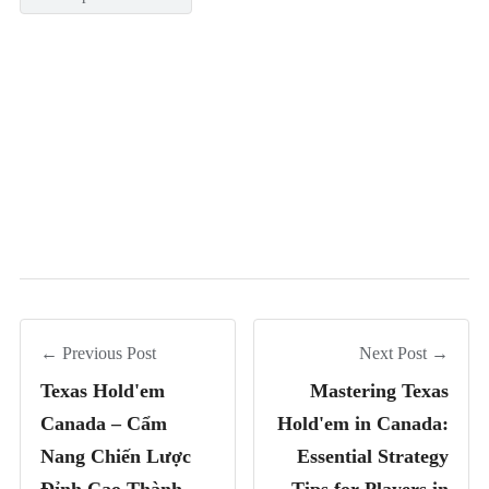
← Previous Post
Next Post →
Texas Hold'em
Mastering Texas
Canada – Cẩm
Hold'em in Canada:
Nang Chiến Lược
Essential Strategy
Đỉnh Cao Thành
Tips for Players in