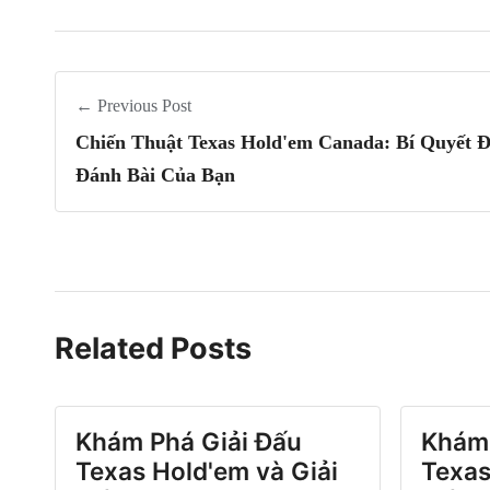
← Previous Post
Chiến Thuật Texas Hold'em Canada: Bí Quyết 
Đánh Bài Của Bạn
Related Posts
Khám Phá Giải Đấu
Khám 
Texas Hold'em và Giải
Texas