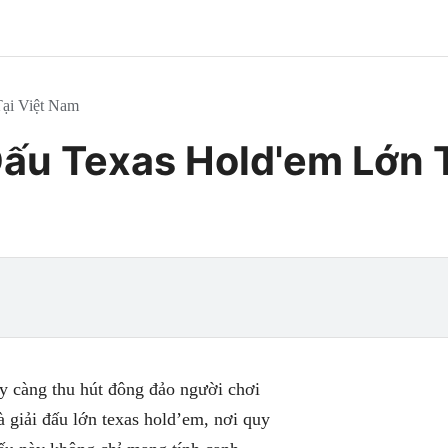
ại Việt Nam
ấu Texas Hold'em Lớn 
y càng thu hút đông đảo người chơi
à giải đấu lớn texas hold’em, nơi quy