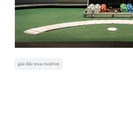
giải đấu texas hold'em