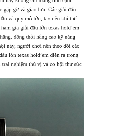
đấu này không chỉ mang tính cạnh
c gặp gỡ và giao lưu. Các giải đấu
dẫn và quy mô lớn, tạo nên khí thế
ham gia giải đấu lớn texas hold’em
thẳng, đồng thời nâng cao kỹ năng
ội này, người chơi nên theo dõi các
 đấu lớn texas hold’em diễn ra trong
trải nghiệm thú vị và cơ hội thử sức