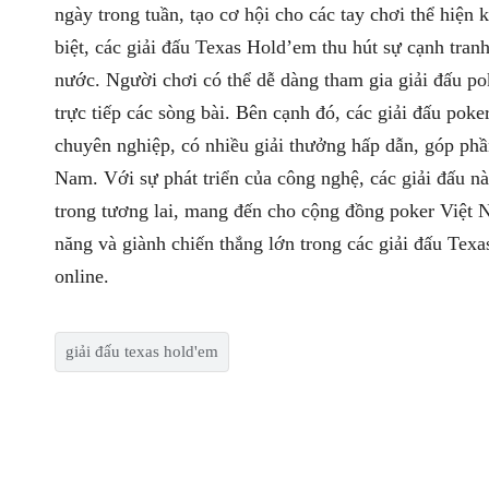
ngày trong tuần, tạo cơ hội cho các tay chơi thể hiện
biệt, các giải đấu Texas Hold’em thu hút sự cạnh tran
nước. Người chơi có thể dễ dàng tham gia giải đấu p
trực tiếp các sòng bài. Bên cạnh đó, các giải đấu pok
chuyên nghiệp, có nhiều giải thưởng hấp dẫn, góp phần
Nam. Với sự phát triển của công nghệ, các giải đấu n
trong tương lai, mang đến cho cộng đồng poker Việt N
năng và giành chiến thắng lớn trong các giải đấu Tex
online.
giải đấu texas hold'em