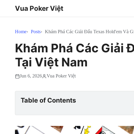
Vua Poker Việt
Home
Posts
Khám Phá Các Giải Đấu Texas Hold'em Và Gi
Khám Phá Các Giải Đ
Tại Việt Nam
Jun 6, 2026
Vua Poker Việt
Table of Contents