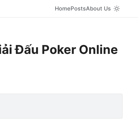
Home
Posts
About Us
ải Đấu Poker Online