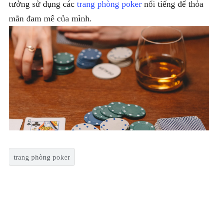
tưởng sử dụng các
trang phòng poker
nổi tiếng để thỏa
mãn đam mê của mình.
trang phòng poker