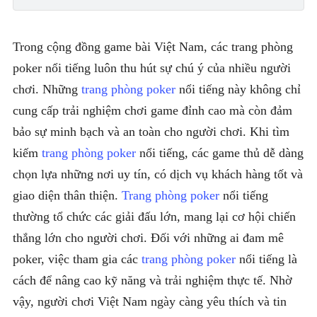
Trong cộng đồng game bài Việt Nam, các trang phòng
poker nổi tiếng luôn thu hút sự chú ý của nhiều người
chơi. Những
trang phòng poker
nổi tiếng này không chỉ
cung cấp trải nghiệm chơi game đỉnh cao mà còn đảm
bảo sự minh bạch và an toàn cho người chơi. Khi tìm
kiếm
trang phòng poker
nổi tiếng, các game thủ dễ dàng
chọn lựa những nơi uy tín, có dịch vụ khách hàng tốt và
giao diện thân thiện.
Trang phòng poker
nổi tiếng
thường tổ chức các giải đấu lớn, mang lại cơ hội chiến
thắng lớn cho người chơi. Đối với những ai đam mê
poker, việc tham gia các
trang phòng poker
nổi tiếng là
cách để nâng cao kỹ năng và trải nghiệm thực tế. Nhờ
vậy, người chơi Việt Nam ngày càng yêu thích và tin