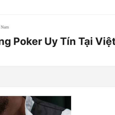
t Nam
g Poker Uy Tín Tại Việ