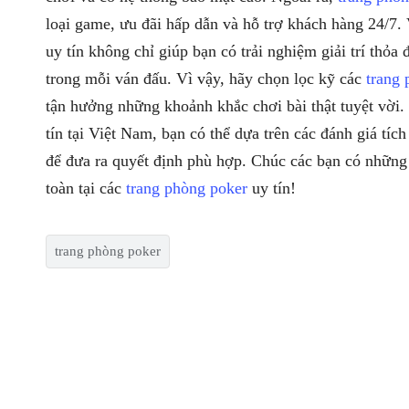
loại game, ưu đãi hấp dẫn và hỗ trợ khách hàng 24/7.
uy tín không chỉ giúp bạn có trải nghiệm giải trí thỏ
trong mỗi ván đấu. Vì vậy, hãy chọn lọc kỹ các
trang 
tận hưởng những khoảnh khắc chơi bài thật tuyệt vời.
tín tại Việt Nam, bạn có thể dựa trên các đánh giá tíc
để đưa ra quyết định phù hợp. Chúc các bạn có những 
toàn tại các
trang phòng poker
uy tín!
trang phòng poker