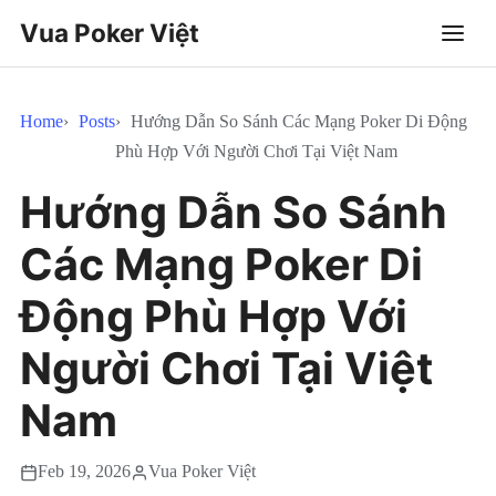
Vua Poker Việt
Home
Posts
Hướng Dẫn So Sánh Các Mạng Poker Di Động
Phù Hợp Với Người Chơi Tại Việt Nam
Hướng Dẫn So Sánh
Các Mạng Poker Di
Động Phù Hợp Với
Người Chơi Tại Việt
Nam
Feb 19, 2026
Vua Poker Việt