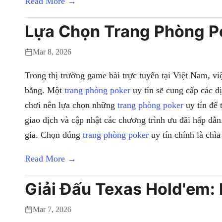
Read More →
Lựa Chọn Trang Phòng Po
Mar 8, 2026
Trong thị trường game bài trực tuyến tại Việt Nam, v
bằng. Một
trang phòng poker
uy tín sẽ cung cấp các d
chơi nên lựa chọn những
trang phòng poker
uy tín để 
giao dịch và cập nhật các chương trình ưu đãi hấp dẫn
gia. Chọn đúng
trang phòng poker
uy tín chính là chìa
Read More →
Giải Đấu Texas Hold'em:
Mar 7, 2026