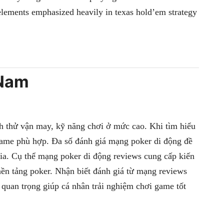
elements emphasized heavily in texas hold’em strategy
 Nam
ch thử vận may, kỹ năng chơi ở mức cao. Khi tìm hiểu
 game phù hợp. Đa số đánh giá mạng poker di động đề
gia. Cụ thể mạng poker di động reviews cung cấp kiến
nền tảng poker. Nhận biết đánh giá từ mạng reviews
 quan trọng giúp cá nhân trải nghiệm chơi game tốt