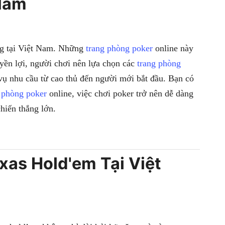
 Nam
ng tại Việt Nam. Những
trang phòng poker
online này
yền lợi, người chơi nên lựa chọn các
trang phòng
vụ nhu cầu từ cao thủ đến người mới bắt đầu. Bạn có
 phòng poker
online, việc chơi poker trở nên dễ dàng
hiến thắng lớn.
xas Hold'em Tại Việt