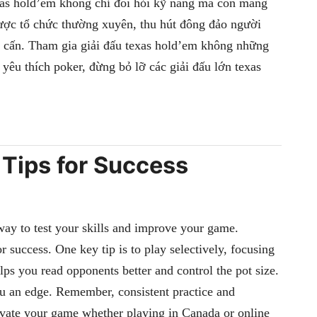
texas hold’em không chỉ đòi hỏi kỹ năng mà còn mang
được tổ chức thường xuyên, thu hút đông đảo người
ay cấn. Tham gia giải đấu texas hold’em không những
êu thích poker, đừng bỏ lỡ các giải đấu lớn texas
 Tips for Success
ay to test your skills and improve your game.
r success. One key tip is to play selectively, focusing
lps you read opponents better and control the pot size.
ou an edge. Remember, consistent practice and
elevate your game whether playing in Canada or online