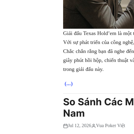
Giải đấu Texas Hold’em là một t
Với sự phát triển của công nghệ
Chắc chắn rằng bạn đã nghe đến
giây phút hồi hộp, chiến thuật 
trong giải đấu này.
(...)
So Sánh Các Mạ
Nam
Jul 12, 2026
Vua Poker Việt