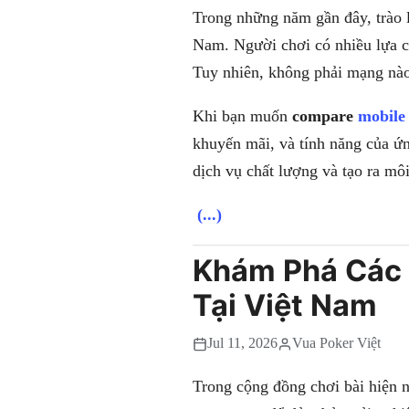
Trong những năm gần đây, trào l
Nam. Người chơi có nhiều lựa c
Tuy nhiên, không phải mạng nào
Khi bạn muốn
compare
mobile
khuyến mãi, và tính năng của 
dịch vụ chất lượng và tạo ra mô
(...)
Khám Phá Các 
Tại Việt Nam
Jul 11, 2026
Vua Poker Việt
Trong cộng đồng chơi bài hiện n