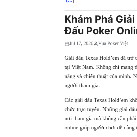
(...)
Khám Phá Giải 
Đấu Poker Onli
Jul 17, 2026
Vua Poker Việt
Giải đấu Texas Hold’em đã trở t
tại Việt Nam. Không chỉ mang tín
năng và chiến thuật của mình. N
người tham gia.
Các giải đấu Texas Hold’em khôn
chức trực tuyến. Những giải đấu
nơi tham gia mà không cần phải 
online giúp người chơi dễ dàng 