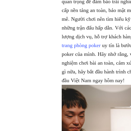
quan trọng để đảm bảo trải nghi
cấp nền tảng an toàn, bảo mật 
mê. Người chơi nên tìm hiểu k
những trận đấu hấp dẫn. Với cá
lượng dịch vụ, hỗ trợ khách hà
trang phòng poker
uy tín là bước
poker của mình. Hãy nhớ rằng, 
nghiệm chơi bài an toàn, cảm x
gì nữa, hãy bắt đầu hành trình 
đầu Việt Nam ngay hôm nay!