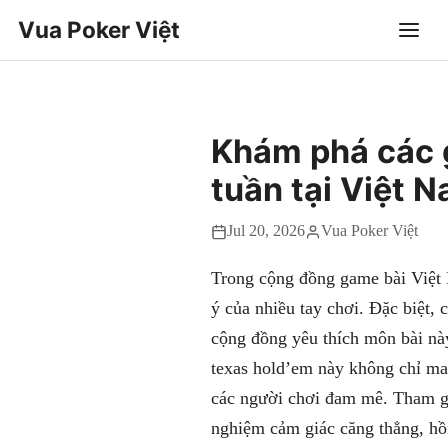
Vua Poker Việt
Khám phá các g
tuần tại Việt 
Jul 20, 2026
Vua Poker Việt
Trong cộng đồng game bài Việt 
ý của nhiều tay chơi. Đặc biệt, 
cộng đồng yêu thích môn bài này
texas hold’em này không chỉ man
các người chơi đam mê. Tham gia
nghiệm cảm giác căng thẳng, hồi